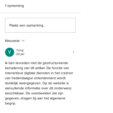
1 opmerking
Huidverbetering vraagt om
Waarom Kies ik 
Plaats een opmerking...
consistentie
LOOkX
Nieuwste
Yung
22 jan
Ik ben tevreden met de gestructureerde 
benadering van dit artikel. De functie van 
interactieve digitale diensten in het creëren 
van hedendaagse entertainment wordt 
duidelijk weergegeven. Op de website is 
aanvullende informatie over dit onderwerp 
beschikbaar. De voorbeelden die zijn 
gegeven, dragen bij aan het algemene 
begrip.