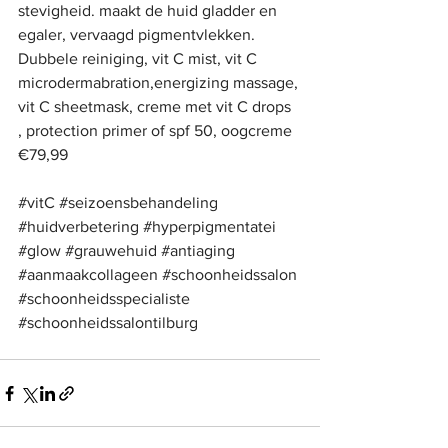
stevigheid. maakt de huid gladder en 
egaler, vervaagd pigmentvlekken.
Dubbele reiniging, vit C mist, vit C 
microdermabration,energizing massage, 
vit C sheetmask, creme met vit C drops 
, protection primer of spf 50, oogcreme
€79,99
#vitC
#seizoensbehandeling
#huidverbetering
#hyperpigmentatei
#glow
#grauwehuid
#antiaging
#aanmaakcollageen
#schoonheidssalon
#schoonheidsspecialiste
#schoonheidssalontilburg