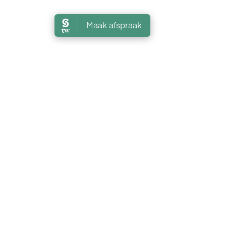
Like
Reageren
Openingstijden
- Ma gesloten
- Di van 9.00 tot 18.15
- Wo van 9.00 tot 18.15
- Do gesloten